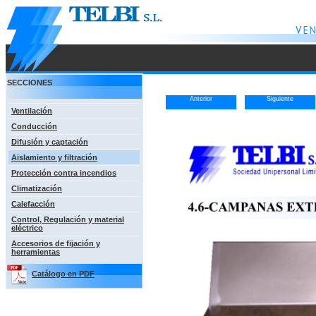
SECCIONES
Anterior
Siguiente
Ventilación
Conducción
Difusión y captación
Aislamiento y filtración
Protección contra incendios
Climatización
Calefacción
Control, Regulación y material
eléctrico
Accesorios de fijación y
herramientas
Catálogo en PDF