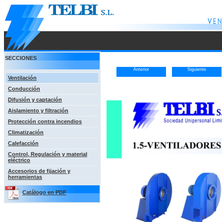
SECCIONES
Anterior
Siguiente
Ventilación
Conducción
Difusión y captación
Aislamiento y filtración
Protección contra incendios
Climatización
Calefacción
Control, Regulación y material
eléctrico
Accesorios de fijación y
herramientas
Catálogo en PDF