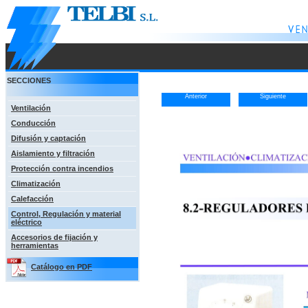
SECCIONES
Anterior
Siguiente
Ventilación
Conducción
Difusión y captación
Aislamiento y filtración
Protección contra incendios
Climatización
Calefacción
Control, Regulación y material
eléctrico
Accesorios de fijación y
herramientas
Catálogo en PDF