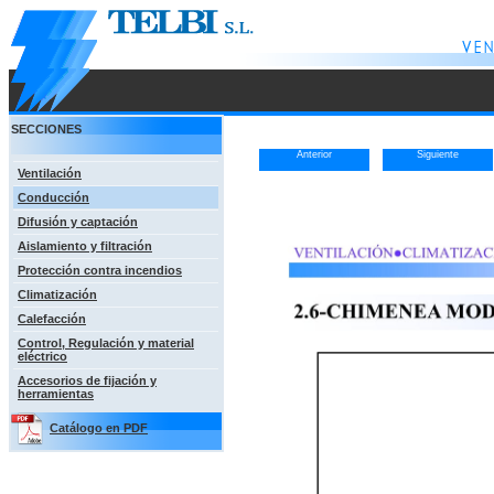
SECCIONES
Anterior
Siguiente
Ventilación
Conducción
Difusión y captación
Aislamiento y filtración
Protección contra incendios
Climatización
Calefacción
Control, Regulación y material
eléctrico
Accesorios de fijación y
herramientas
Catálogo en PDF