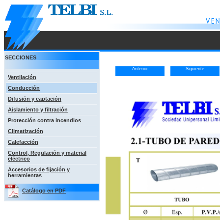
SECCIONES
Anterior
Siguiente
Ventilación
Conducción
Difusión y captación
Aislamiento y filtración
Protección contra incendios
Climatización
Calefacción
Control, Regulación y material
eléctrico
Accesorios de fijación y
herramientas
Catálogo en PDF